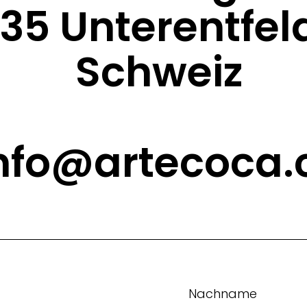
35 Unterentfel
Schweiz
nfo@artecoca.